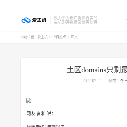
致力于为用户提供真实的
主机测评数据及优惠信息
当前位置：
爱主机
>
今日热点
>
正文
土区domains只
2022-07-24
分类：
今
网友 言和 说：