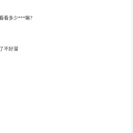
看看多少***嘛？
满了不好溜