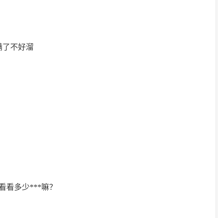
满了不好溜
看看多少***嘛？