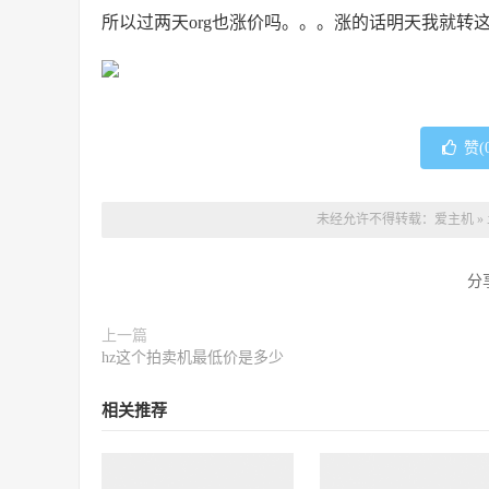
所以过两天org也涨价吗。。。涨的话明天我就转这
赞(
未经允许不得转载：
爱主机
»
分
上一篇
hz这个拍卖机最低价是多少
相关推荐