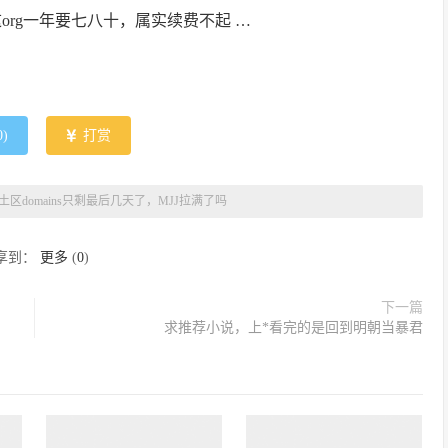
org一年要七八十，属实续费不起 …
0
)
打赏
土区domains只剩最后几天了，MJJ拉满了吗
享到：
更多
(
0
)
下一篇
求推荐小说，上*看完的是回到明朝当暴君