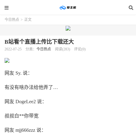
今日热点
>
正文
B站看个直播上传比下载还大
2022-07-25
分类：
今日热点
阅读(283)
评论(0)
网友 Sy. 说：
有没有啥办法给他弄了…
网友 DogeLee2 说：
叔叔白**你带宽
网友 mjj666zzz 说：