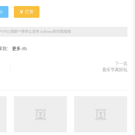
0
)
打赏
**VPS] 西联**将停止支持 AdSense的付款接收
享到：
更多
(
0
)
下一篇
音乐节真好玩