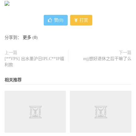
赞(
0
)
打赏
分享到：
更多
(
0
)
上一篇
下一篇
[**VPS] 出水墨沪日IPLC**IP福
mjj想好退休之后干嘛了么
利款
相关推荐