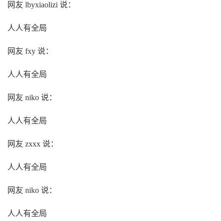
网友 lbyxiaolizi 说：
人人有全局
网友 fxy 说：
人人有全局
网友 niko 说：
人人有全局
网友 zxxx 说：
人人有全局
网友 niko 说：
人人有全局