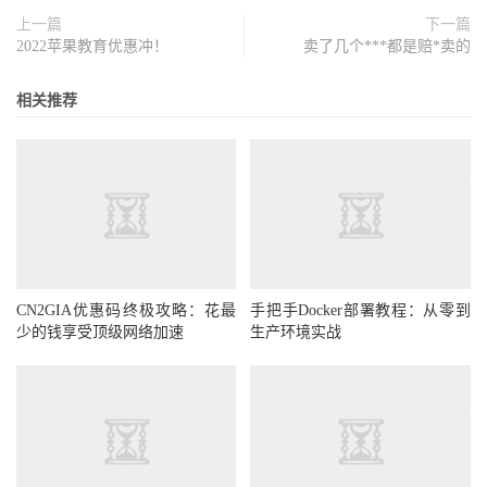
上一篇
下一篇
2022苹果教育优惠冲！
卖了几个***都是赔*卖的
相关推荐
CN2GIA优惠码终极攻略：花最
手把手Docker部署教程：从零到
少的钱享受顶级网络加速
生产环境实战