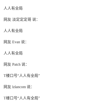
人人有全局
网友 淡定定定哥 说：
人人有全局
网友 Evan 说：
人人有全局
网友 Patch 说：
T楼口号“人人有全局”
网友 lzlancom 说：
T楼口号“人人有全局”