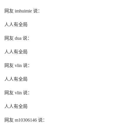
网友 imhuimie 说：
人人有全局
网友 dua 说：
人人有全局
网友 vlin 说：
人人有全局
网友 vlin 说：
人人有全局
网友 m10306146 说：