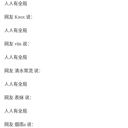
人人有全局
网友 Knox 说：
人人有全局
网友 vlin 说：
人人有全局
网友 清水常流 说：
人人有全局
网友 表妹 说：
人人有全局
网友 烟雨a 说：