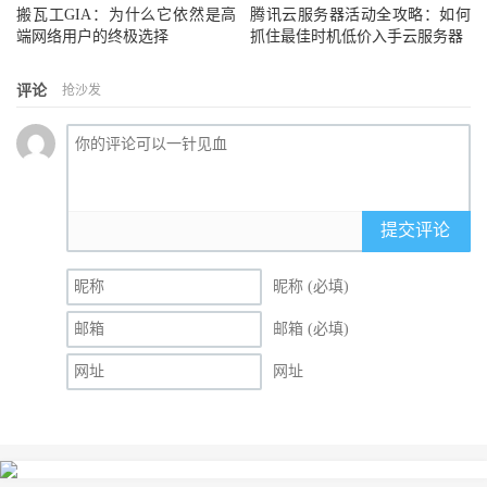
搬瓦工GIA：为什么它依然是高
腾讯云服务器活动全攻略：如何
端网络用户的终极选择
抓住最佳时机低价入手云服务器
评论
抢沙发
提交评论
昵称 (必填)
邮箱 (必填)
网址