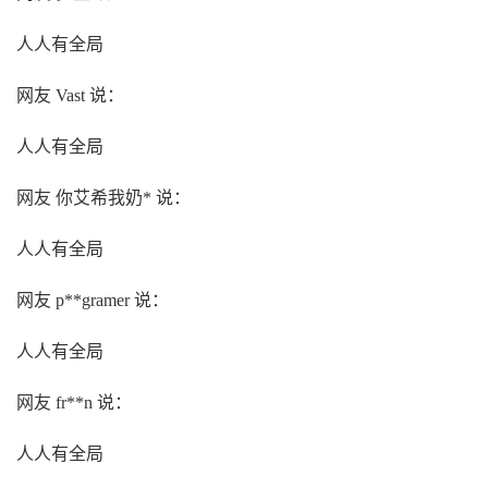
人人有全局
网友 Vast 说：
人人有全局
网友 你艾希我奶* 说：
人人有全局
网友 p**gramer 说：
人人有全局
网友 fr**n 说：
人人有全局