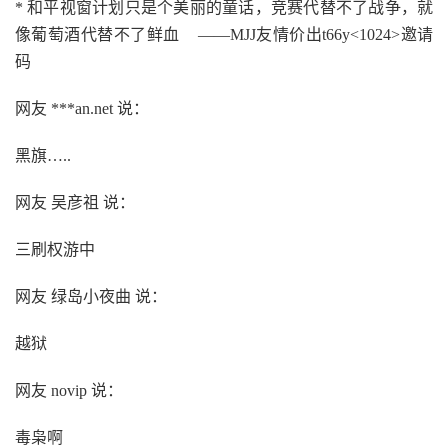
* 和平视窗计划只是个美丽的童话，竞赛代替不了战争，就
像葡萄酒代替不了鲜血 ——MJJ友情价出t66y<1024>邀请
码
网友 ***an.net 说：
黑旗…..
网友 吴彦祖 说：
三刷权游中
网友 绿岛小夜曲 说：
越狱
网友 novip 说：
毒枭啊