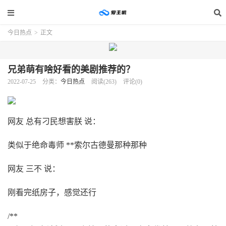
今日热点
>
正文
兄弟萌有啥好看的美剧推荐的？
2022-07-25
分类：
今日热点
阅读(263)
评论(0)
网友 总有刁民想害朕 说：
类似于绝命毒师 **索尔古德曼那种那种
网友 三不 说：
刚看完纸房子，感觉还行
/**