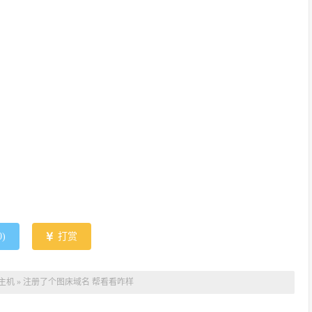
0
)
打赏
主机
»
注册了个图床域名 帮看看咋样