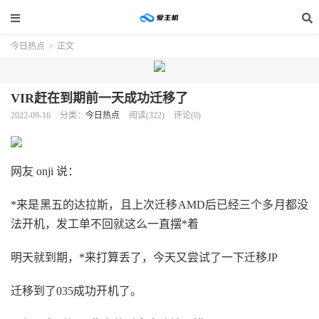
今日热点
>
正文
VIR赶在到期前一天成功迁移了
2022-09-16
分类：
今日热点
阅读(322)
评论(0)
网友 onji 说：
*来是黑五的达拉斯，且上次迁移AMD后已经三个多月都没
法开机，发工单不回就这么一直摆*着
明天就到期，*来打算丢了，今天又尝试了一下迁移JP
迁移到了035成功开机了。