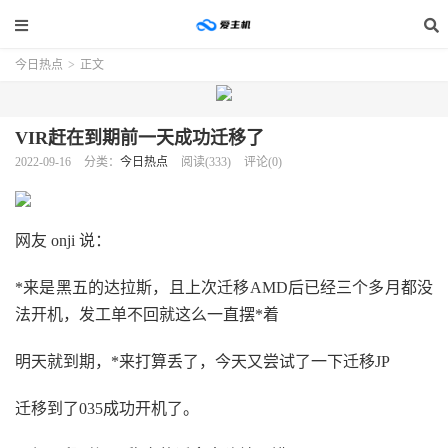
今日热点
>
正文
VIR赶在到期前一天成功迁移了
2022-09-16
分类：
今日热点
阅读(333)
评论(0)
网友 onji 说：
*来是黑五的达拉斯，且上次迁移AMD后已经三个多月都没
法开机，发工单不回就这么一直摆*着
明天就到期，*来打算丢了，今天又尝试了一下迁移JP
迁移到了035成功开机了。