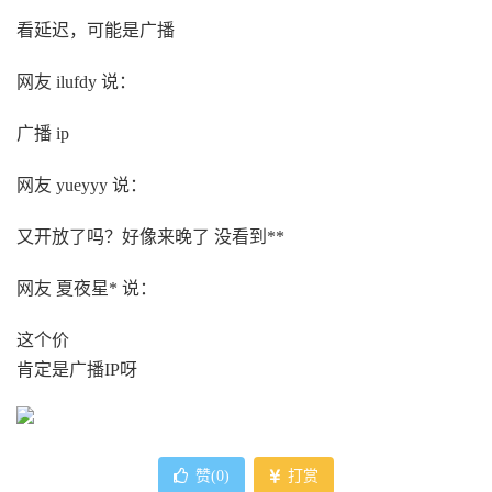
看延迟，可能是广播
网友 ilufdy 说：
广播 ip
网友 yueyyy 说：
又开放了吗？好像来晚了 没看到**
网友 夏夜星* 说：
这个价
肯定是广播IP呀
赞(
0
)
打赏