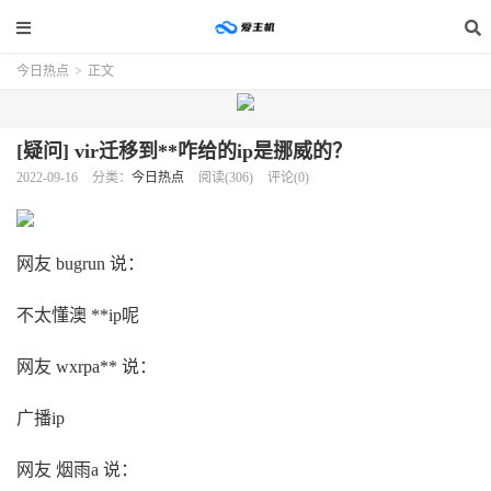
今日热点
>
正文
[疑问] vir迁移到**咋给的ip是挪威的？
2022-09-16
分类：
今日热点
阅读(306)
评论(0)
网友 bugrun 说：
不太懂澳 **ip呢
网友 wxrpa** 说：
广播ip
网友 烟雨a 说：