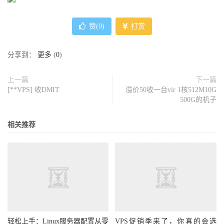
赞(
0
)
打赏
分享到：
更多
(
0
)
上一篇
下一篇
[**VPS] 收DMIT
溢价50收一台vir 1核512M10G
500G的机子
相关推荐
轻松上手：Linux服务器配置从零
VPS促销季来了，你真的会选