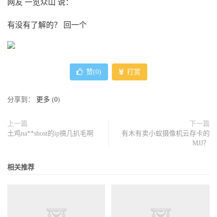
网友 一览众山 说：
有没有了解的？ 回一个
赞(
0
)
打赏
分享到：
更多
(
0
)
上一篇
下一篇
土鸡na**shost的ip搞几扒毛啊
有木有卖小蚁摄像机云存卡的
MJJ？
相关推荐