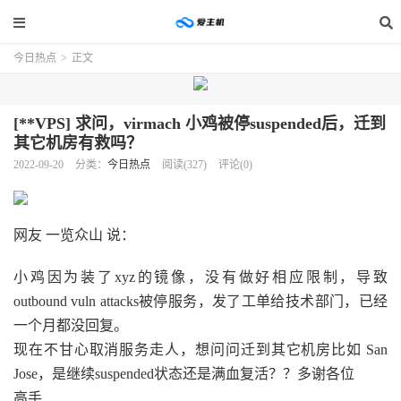
今日热点
>
正文
[**VPS] 求问，virmach 小鸡被停suspended后，迁到
其它机房有救吗？
2022-09-20
分类：
今日热点
阅读(327)
评论(0)
网友 一览众山 说：
小鸡因为装了xyz的镜像，没有做好相应限制，导致
outbound vuln attacks被停服务，发了工单给技术部门，已经
一个月都没回复。
现在不甘心取消服务走人，想问问迁到其它机房比如 San
Jose，是继续suspended状态还是满血复活？？多谢各位
高手