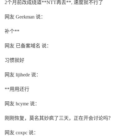
2个月前改成绕道**NTT再去**, 速度就不行了
网友 Geekman 说：
补个**
网友 已备案域名 说：
习惯就好
网友 lijihede 说：
**用用还行
网友 hcyme 说：
刚刚恢复，莫名其妙疯了三天，正在开会讨论吗？
网友 coxpc 说：