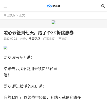
今日热点
>
正文
凉心云签到七天，给了个2.5折优惠券
2022-09-22
分类：
今日热点
阅读(382)
评论(0)
网友 夏夜星* 说：
结果告诉我不能用来续费**轻量
淦！
网友 雁过拔毛的MJJ 说：
我的4.5折可以续费**轻量，套路云就是套路多