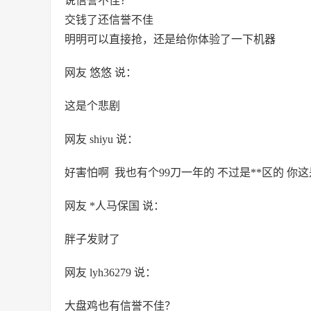
说信誉不佳？
交钱了还信誉不佳
明明可以直接抢，还是给你体验了一下机器
网友 悠悠 说：
这是个悲剧
网友 shiyu 说：
好害怕啊 我也有个99刀一年的 不过是**区的 你
网友 *人马保国 说：
胖子发财了
网友 lyh36279 说：
大盘鸡也有信誉不佳？