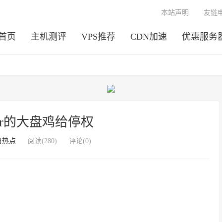
本站声明
友链
首页
主机测评
VPS推荐
CDN加速
优惠服务
 vir的大盘鸡给停权
日热点
阅读(280)
评论(0)