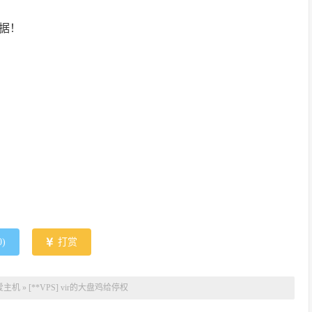
数据！
0
)
打赏
爱主机
»
[**VPS] vir的大盘鸡给停权