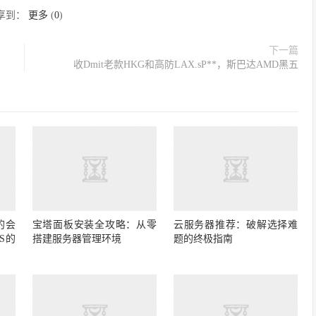
享到：
更多
(
0
)
下一篇
收Dmit老款HKG和高防LAX.sP**，斯巴达AMD黑五
的会
宝塔面板安装全攻略：从零
云服务器推荐：破解选择难
S的
搭建服务器管理环境
题的终极指南