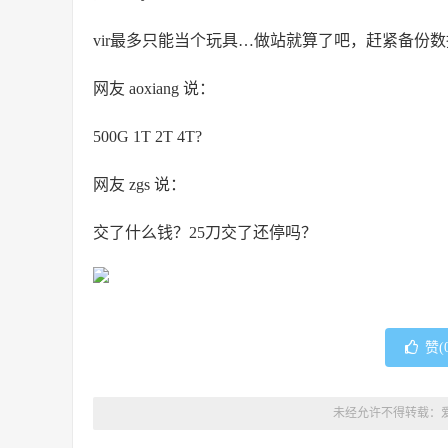
vir最多只能当个玩具…做站就算了吧，赶紧备份
网友 aoxiang 说：
500G 1T 2T 4T?
网友 zgs 说：
交了什么钱？25刀交了还停吗？
赞(
未经允许不得转载：