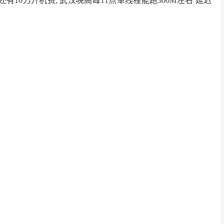
有10刀开机费, 武汉晚高峰11点单线程能跑300M左右 延迟