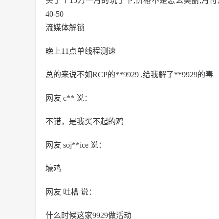
买了个15刀一月的玩了下,价格不是怎么美丽,月付还
40-50
流媒体解锁
晚上11点单线程测速
总的来说不如RCP的**9929 ,给我解了**9929的毒
网友 c** 说：
不错，是我买不起的鸡
网友 soj**ice 说：
壕鸡
网友 吐槽 说：
什么时候这家9929做活动