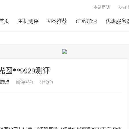
本站声明
友链
首页
主机测评
VPS推荐
CDN加速
优惠服务
] 光圈**9929测评
日热点
阅读(432)
评论(0)