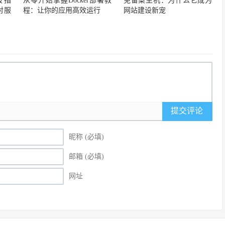
极指
从零开始掌握Docker部署教
免备案主机：为什么它成为
对服
程：让你的应用高效运行
网站建设新宠
提交评论
昵称 (必填)
邮箱 (必填)
网址