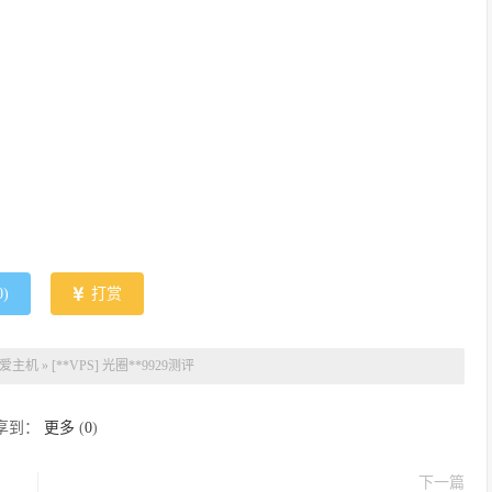
0
)
打赏
爱主机
»
[**VPS] 光圈**9929测评
享到：
更多
(
0
)
下一篇