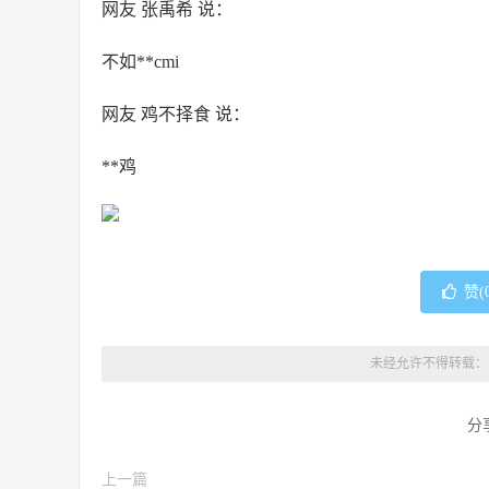
网友 张禹希 说：
不如**cmi
网友 鸡不择食 说：
**鸡
赞(
未经允许不得转载：
分
上一篇