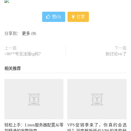
赞(
0
)
打赏
分享到：
更多
(
0
)
上一篇
下一篇
+86**号无法接tg码？
别讨论vir了
相关推荐
轻松上手：Linux服务器配置从零
VPS促销季来了，你真的会选
到精通的完整指南
吗？深度解析低价VPS的选购秘