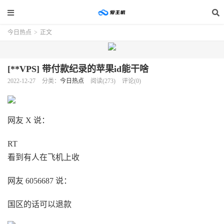
今日热点
>
正文
[**VPS] 带付款纪录的苹果id能干啥
2022-12-27
分类：
今日热点
阅读(273)
评论(0)
网友 X​ 说：
RT
看到有人在飞机上收
网友 6056687 说：
国区的话可以退款