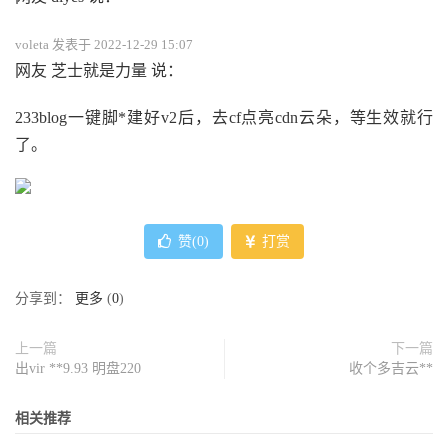
voleta 发表于 2022-12-29 15:07
网友 芝士就是力量 说：
233blog一键脚*建好v2后，去cf点亮cdn云朵，等生效就行
了。
赞(
0
)
打赏
分享到：
更多
(
0
)
上一篇
下一篇
出vir **9.93 明盘220
收个多吉云**
相关推荐