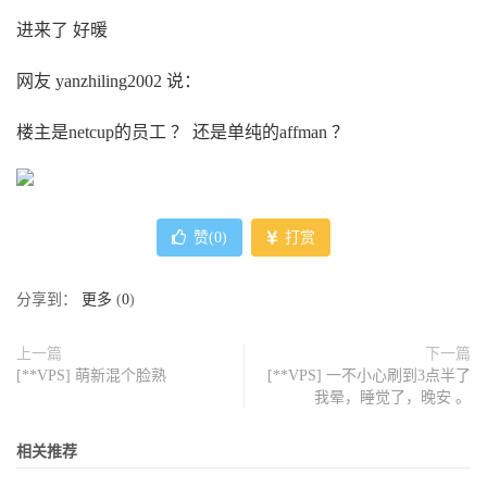
进来了 好暖
网友 yanzhiling2002 说：
楼主是netcup的员工 ？ 还是单纯的affman ？
赞(
0
)
打赏
分享到：
更多
(
0
)
上一篇
下一篇
[**VPS] 萌新混个脸熟
[**VPS] 一不小心刷到3点半了
我晕，睡觉了，晚安 。
相关推荐