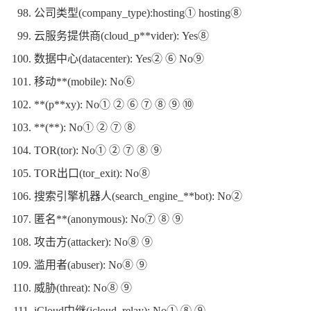
公司类型(company_type):hosting① hosting⑧
云服务提供商(cloud_p**vider): Yes⑧
数据中心(datacenter): Yes② ⑥ No⑨
移动**(mobile): No⑥
**(p**xy): No① ② ⑥ ⑦ ⑧ ⑨ ⑩
**(**): No① ② ⑦ ⑧
TOR(tor): No① ② ⑦ ⑧ ⑨
TOR出口(tor_exit): No⑧
搜索引擎机器人(search_engine_**bot): No②
匿名**(anonymous): No⑦ ⑧ ⑨
攻击方(attacker): No⑧ ⑨
滥用者(abuser): No⑧ ⑨
威胁(threat): No⑧ ⑨
iCloud中继(icloud_relay): No① ⑧ ⑨