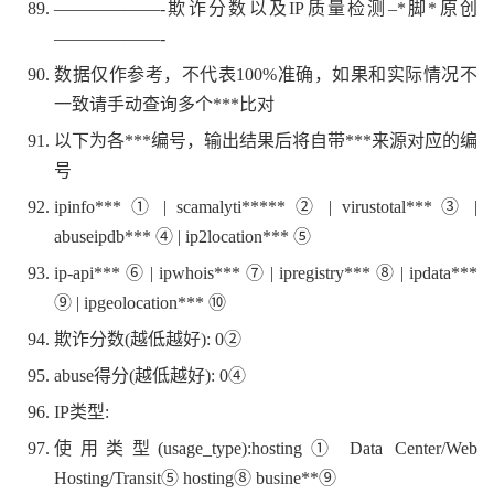
——————-欺诈分数以及IP质量检测–*脚*原创
——————-
数据仅作参考，不代表100%准确，如果和实际情况不
一致请手动查询多个***比对
以下为各***编号，输出结果后将自带***来源对应的编
号
ipinfo*** ① | scamalyti***** ② | virustotal*** ③ |
abuseipdb*** ④ | ip2location*** ⑤
ip-api*** ⑥ | ipwhois*** ⑦ | ipregistry*** ⑧ | ipdata***
⑨ | ipgeolocation*** ⑩
欺诈分数(越低越好): 0②
abuse得分(越低越好): 0④
IP类型:
使用类型(usage_type):hosting① Data Center/Web
Hosting/Transit⑤ hosting⑧ busine**⑨