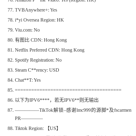
TVBAnywhere+: Yes
i*yi Oversea Region: HK
Viu.com: No
有图比 CDN: Hong Kong
Netflix Preferred CDN: Hong Kong
Spotify Registration: No
Steam C**rency: USD
Chat**T: Yes
=======================================
以下为IPV6****，若无IPV6**则无输出
—————TikTok解锁–感谢lmc999的源脚*及fscarmen
PR————–
Tiktok Region: 【US】