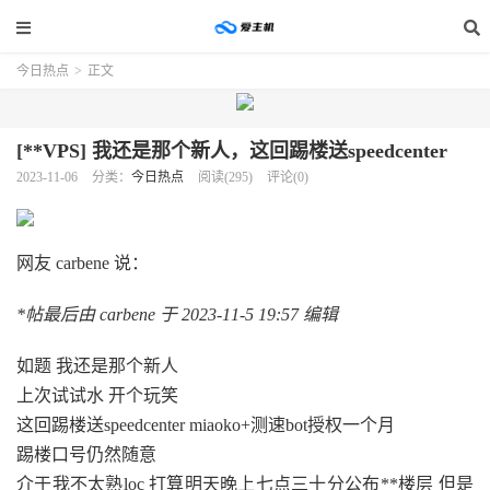
今日热点
>
正文
[**VPS] 我还是那个新人，这回踢楼送speedcenter
2023-11-06
分类：
今日热点
阅读(295)
评论(0)
网友 carbene 说：
*帖最后由 carbene 于 2023-11-5 19:57 编辑
如题 我还是那个新人
上次试试水 开个玩笑
这回踢楼送speedcenter miaoko+测速bot授权一个月
踢楼口号仍然随意
介于我不太熟loc 打算明天晚上七点三十分公布**楼层 但是