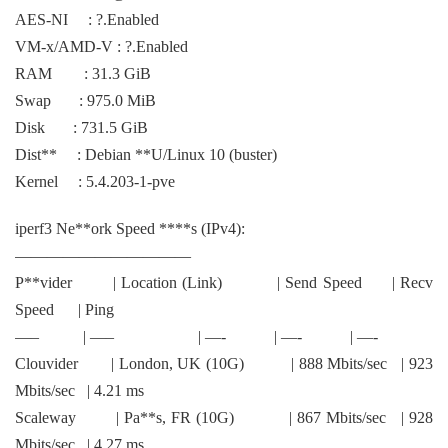
AES-NI : ?.Enabled
VM-x/AMD-V : ?.Enabled
RAM : 31.3 GiB
Swap : 975.0 MiB
Disk : 731.5 GiB
Dist** : Debian **U/Linux 10 (buster)
Kernel : 5.4.203-1-pve
iperf3 Ne**ork Speed ****s (IPv4):
———————————
P**vider | Location (Link) | Send Speed | Recv
Speed | Ping
—– | —– | —- | —- | —-
Clouvider | London, UK (10G) | 888 Mbits/sec | 923
Mbits/sec | 4.21 ms
Scaleway | Pa**s, FR (10G) | 867 Mbits/sec | 928
Mbits/sec | 4.27 ms