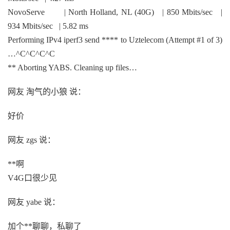
NovoServe | North Holland, NL (40G) | 850 Mbits/sec |
934 Mbits/sec | 5.82 ms
Performing IPv4 iperf3 send **** to Uztelecom (Attempt #1 of 3)
…^C^C^C^C
** Aborting YABS. Cleaning up files…
网友 淘气的小狼 说：
好价
网友 zgs 说：
**啊
V4G口很少见
网友 yabe 说：
加个**聊聊，私聊了