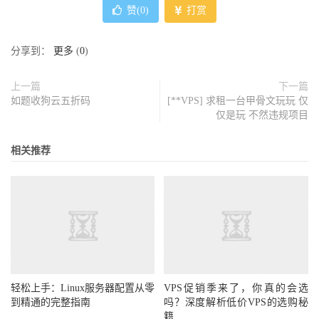
赞(
0
)
打赏
分享到：
更多
(
0
)
上一篇
下一篇
如题收狗云五折码
[**VPS] 求租一台甲骨文玩玩 仅
仅是玩 不然违规项目
相关推荐
轻松上手：Linux服务器配置从零
VPS促销季来了，你真的会选
到精通的完整指南
吗？深度解析低价VPS的选购秘
籍