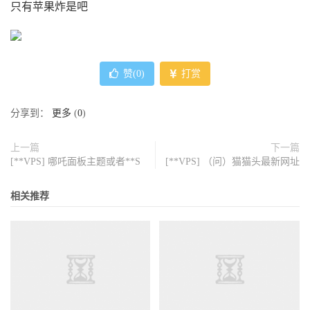
只有苹果炸是吧
赞(
0
)
打赏
分享到：
更多
(
0
)
上一篇
下一篇
[**VPS] 哪吒面板主题或者**S
[**VPS] （问）猫猫头最新网址
相关推荐