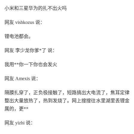
小米和三星华为的扎不出火吗
网友 vishkozus 说：
锂电池都会。
网友 李少龙你爹*了 说：
我用**你一下你也会发火
网友 Amexis 说：
隔膜扎穿了，正负极接触了，短路搞出大电流了，焦耳定律
整出大量放热了，热到发烧了。网上搜搜往水里湖里丢锂金
属的，更**
网友 yizhi 说：