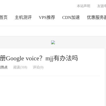
本站声明
友链
首页
主机测评
VPS推荐
CDN加速
优惠服务
oogle voice？mjj有办法吗
日热点
阅读(318)
评论(0)