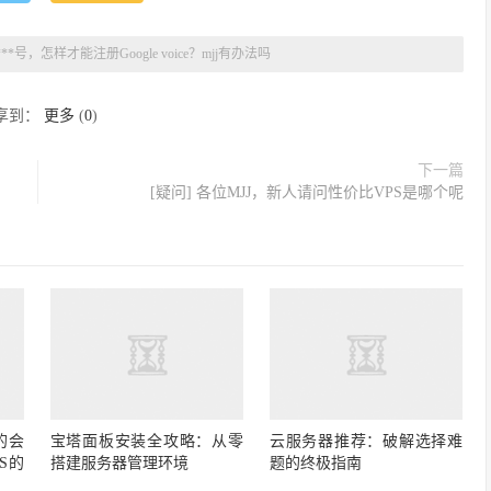
***号，怎样才能注册Google voice？mjj有办法吗
享到：
更多
(
0
)
下一篇
[疑问] 各位MJJ，新人请问性价比VPS是哪个呢
的会
宝塔面板安装全攻略：从零
云服务器推荐：破解选择难
S的
搭建服务器管理环境
题的终极指南