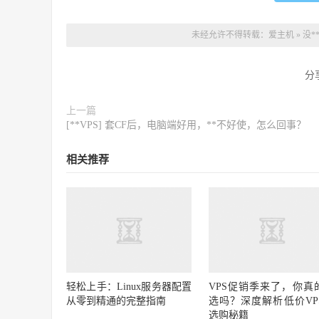
未经允许不得转载：
爱主机
»
没*
分
上一篇
[**VPS] 套CF后，电脑端好用，**不好使，怎么回事？
相关推荐
轻松上手：Linux服务器配置
VPS促销季来了，你真
从零到精通的完整指南
选吗？深度解析低价VP
选购秘籍