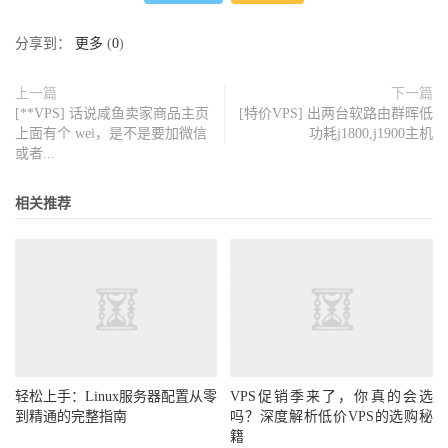
分享到：
更多
(
0
)
上一篇
下一篇
[**VPS] 话说咸鱼卖家商品主页
[特价VPS] 出两台软路由群晖低
上面有个 wei，是不是要加微信
功耗j1800,j1900主机
或者...
相关推荐
轻松上手：Linux服务器配置从零
VPS促销季来了，你真的会选
到精通的完整指南
吗？深度解析低价VPS的选购秘
籍