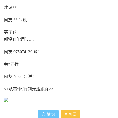
建议**
网友 **ab 说：
买了1年。
都没有能用过。。
网友 975074120 说：
卷*同行
网友 NoctuG 说：
<<从卷*同行到光速跑路>>
赞(
0
)
打赏