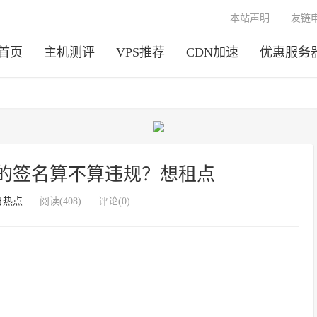
本站声明
友链
首页
主机测评
VPS推荐
CDN加速
优惠服务
坛元老的签名算不算违规？想租点
日热点
阅读(408)
评论(0)