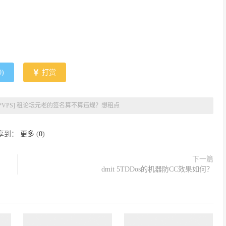
0
)
打赏
**VPS] 租论坛元老的签名算不算违规？想租点
享到：
更多
(
0
)
下一篇
dmit 5TDDos的机器防CC效果如何？