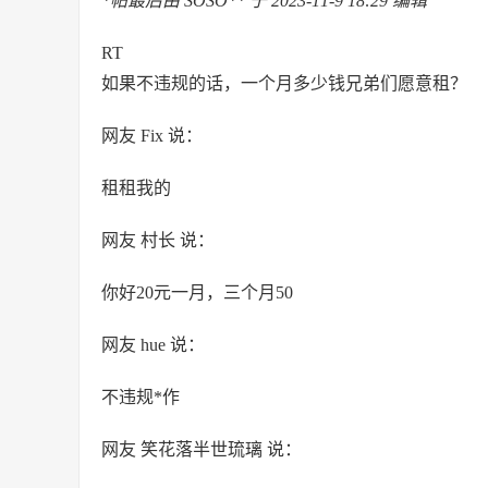
*帖最后由 SOSO** 于 2023-11-9 18:29 编辑
RT
如果不违规的话，一个月多少钱兄弟们愿意租？
网友 Fix 说：
租租我的
网友 村长 说：
你好20元一月，三个月50
网友 hue 说：
不违规*作
网友 笑花落半世琉璃 说：