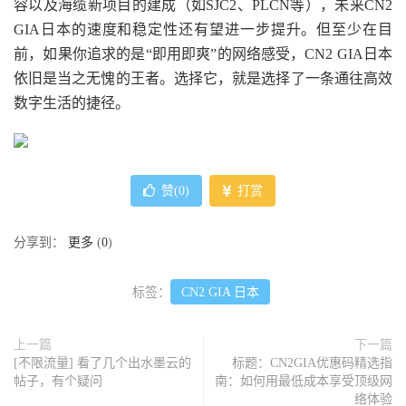
容以及海缆新项目的建成（如SJC2、PLCN等），未来CN2
GIA日本的速度和稳定性还有望进一步提升。但至少在目
前，如果你追求的是“即用即爽”的网络感受，CN2 GIA日本
依旧是当之无愧的王者。选择它，就是选择了一条通往高效
数字生活的捷径。
赞(
0
)
打赏
分享到：
更多
(
0
)
标签：
CN2 GIA 日本
上一篇
下一篇
[不限流量] 看了几个出水墨云的
标题：CN2GIA优惠码精选指
帖子，有个疑问
南：如何用最低成本享受顶级网
络体验