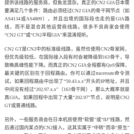
提供该线路的服务商，但鱼龙混杂。真正的CN2 GIA日本需
要满足几个条件：路由必须经过CN2 GIA的骨干网节点（如
AS4134或AS4809），并且出境的国际段也走的是GIA路
线，而不是混合其他运营商线路。很多不良商家会使用
“CN2 GT”或“CN2半程GIA”来混淆视听。
CN2 GT是CN2中的标准级线路，虽然也使用CN2骨家网，
但优先级较低，在国际接入段有时会被降级到163骨干，导
致晚高峰性能下降。而真正的CN2 GIA全程都有QoS保障，
最关键的区别在于回程路由。你可以通过traceroute命令测
试，如果回程路由中出现了“59.43.x.x”开头的IP地址，并且
中间没有经过“202.97.x.x”（163骨干网），那么大概率就是
真GIA。如果回程中出现了大量“202.97”节点，说明是CN2
GT或普通线路。
另外，一些服务商会在日本机房使用“软银”或“IIJ”线路，然
后通过国内某点的CN2接入，这其实属于“中转”而非“原生”