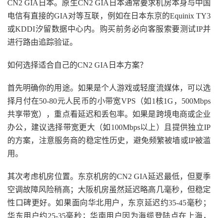
CN2 GIA日本。原生CN2 GIA日本通常要求机房本身与中国
电信有直接的GIA对等互联，例如在日本东京的Equinix TY3
或KDDI汐留数据中心内。购买前务必向客服索要测试IP并
进行路由追踪验证。
如何选择适合自己的CN2 GIA日本方案？
首先明确你的用途。如果是个人游戏或轻度流媒体，可以选
择月付在50-80元人民币的小带宽VPS（如1核1G，500Mbps
共享带宽），重点看延迟和丢包率。如果是跨境电商或企业
办公，建议选择带宽更大（如100Mbps以上）且提供独立IP
的方案，注意服务商的稳定性历史，避免频繁被墙或IP被滥
用。
其次考虑机房位置。东京机房的CN2 GIA延迟最低，但夏季
空调故障风险稍高；大阪机房虽然延迟略高几毫秒，但稳定
性口碑更好。如果面向华北用户，东京延迟约35-45毫秒；
华东用户约25-35毫秒；华南用户因为海缆登陆点在上海，