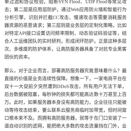
单过滤和协议校验，阻断SYN Flood、UDP Flood等常见攻
击；第二层是应用层防护，通过Web应用防火墙和智能行为
分析引擎，识别并拦截CC攻击、慢速攻击等需要消耗服务
器资源的恶意请求；第三层则是业务层的定制化策略，比如
对特定API接口设置访问频率限制、动态验证码验证等，结
合人工运维团队的实时研判，形成闭环防护。正是这种多层
次、多维度的防护体系，让高防服务器具备了对抗专业黑客
团伙的资本。
那么，对于企业而言，部署高防服务器究竟意味着什么？最
直接的价值是业务连续性保障。想象一下，一家电商平台在
双十一大促前夕突然遭到DDoS攻击，所有用户无法下单，
后台数据被阻塞，每秒钟的损失都可能高达数十万甚至上百
万。此时，如果服务器本身没有高防能力，企业往往只能被
动等待攻击结束，要么联系云服务商临时加带宽，但时间窗
口根本来不及。而拥有高防服务器，就等于在门口安装了一
道自动识别的滤网，能把绝大多数的攻击流量挡在门外，业