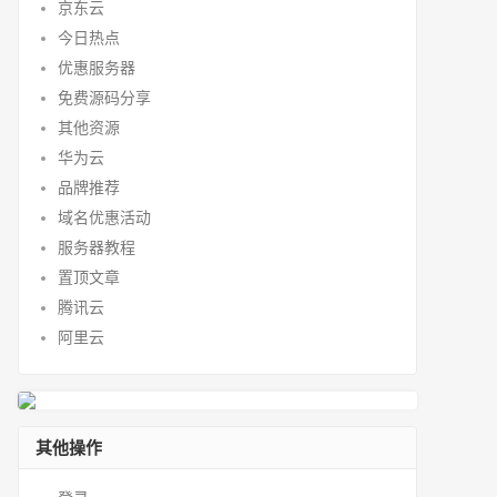
京东云
今日热点
优惠服务器
免费源码分享
其他资源
华为云
品牌推荐
域名优惠活动
服务器教程
置顶文章
腾讯云
阿里云
其他操作