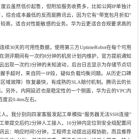
度云虽然低价起售，但附加服务收费多，比如公网IP单独计
，综合成本最低的反而是腾讯云，因为它有“带宽包月折扣”
价较高，适合对性能敏感的业务。华为云更适合合规要求高的
0天的可用性数据，使用第三方UptimeRobot在每个可用
在测评期间有一次约8分钟的机房计划内维护，官方提前通知
云出现一次约3分钟的未知波动，后台日志显示为存储节点切
S握手超时，来自同一IP段，疑似负载均衡问题。从历史口碑
某区域故障）恢复最快，有成熟的SLA赔付机制。腾讯云的长
。另外，内网延迟也是稳定性的一个侧面，华为云的VPC内
百度云0.4ms左右。
人。我分别向四家客服发起工单模拟“服务器无法SSH连接”
工单提交后约2分钟人工接入，10分钟内定位到安全组配置问
讯云：响应时间5分钟，工程师主动提出远程协助，而且推荐