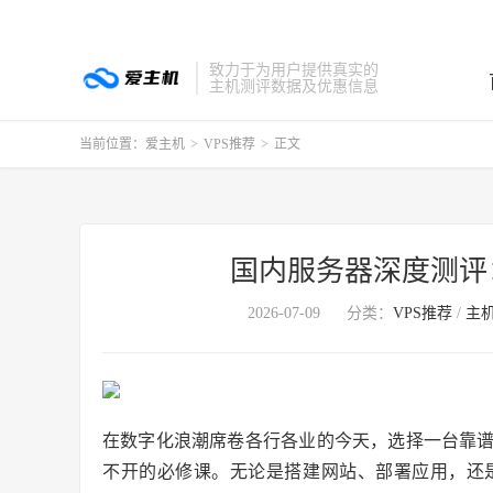
致力于为用户提供真实的
主机测评数据及优惠信息
当前位置：
爱主机
>
VPS推荐
>
正文
国内服务器深度测评
2026-07-09
分类：
VPS推荐
/
主
在数字化浪潮席卷各行各业的今天，选择一台靠
不开的必修课。无论是搭建网站、部署应用，还