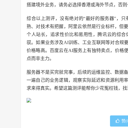
搭建境外业务，请务必选择香港或海外节点，否则
综合以上测评，没有绝对的“最好的服务器”，
熟、对技术有把握，阿里云依然是行业标杆，但
个人站长，追求性价比和易用性，腾讯云的综合
驭。如果业务涉及AI训练、工业互联网等对合规
价格略高。百度云在AI服务上有独特卖点，价格
点而非主力。
服务器不是买完就完事，后续的运维监控、数据
一遍自己的业务逻辑，观察实际延迟和资源利用
求来得真实。希望这篇测评能帮你少花冤枉钱，找
赞(