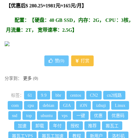
【
优惠后
$ 280.25
≈1981元≈165元/月
】
配置：【
硬盘：40 GB SSD，
内存：2G
，
CPU：3核，
月流量：2T， 宽带速率
：2.5G】
赞(
0
)
打赏
分享到：
更多
(
0
)
标签：
61
9.9
bbr
centos
CN2
cn2线路
com
cpu
debian
GIA
iON
izhuji
Linux
ssd
top
ubuntu
vps
一键
优惠
优惠码
加速
卸载
年付
授权
推荐
搬瓦工
搬瓦工VPS
搬瓦工加速
教程
新用户
洛杉矶