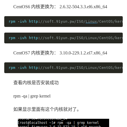
CentOS6 内核更换为： 2.6.32-504.3.3.el6.x86_64
rpm 
-
ivh http
:
//soft.91yun.pw/ISO/
Linux
/CentOS/kerne
rpm 
-
ivh http
:
//soft.91yun.pw/ISO/Linux/CentOS/kerne
CentOS7 内核更换为： 3.10.0-229.1.2.el7.x86_64
rpm 
-
ivh http
:
//soft.91yun.pw/ISO/Linux/CentOS/kerne
查看内核是否安装成功
rpm -qa | grep kernel
如果显示里面有这个内核就对了。