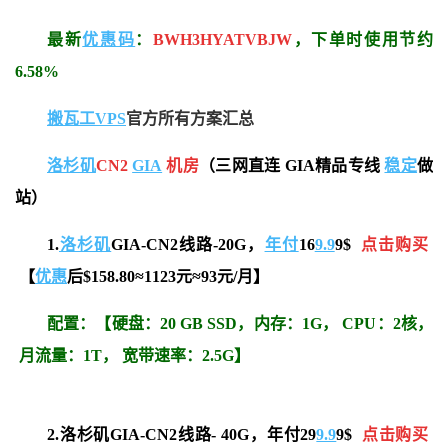
最新
优惠码
：
BWH3HYATVBJW
，下单时使用节约
6.58%
搬瓦工VPS
官方所有方案汇总
洛杉矶
CN2
GIA
机房
（三网直连 GIA精品专线
稳定
做
站）
1.
洛杉矶
GIA-CN2线路-20G，
年付
16
9.9
9$
点击购买
【
优惠
后
$158.80
≈1123元≈93元/月
】
配置：【
硬盘：20 GB SSD，
内存：1G
，
CPU：2核，
月流量：1T， 宽带速率
：2.5G
】
2.洛杉矶GIA-CN2线路- 40G，年付29
9.9
9$
点击购买