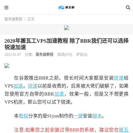
服务器教程
>
正文
2020年搬瓦工VPS加速教程 除了BBR我们还可以选择
锐速加速
2022-01-07
分类：
服务器教程
阅读(879)
评论(0)
在谷歌推出BBR之前，很长时间大家都是安装
锐速
给
VPS
加速
。
锐速
以前是收费的，后来被大佬们破解了，如果
您使用官方自带的BBR
加速
，效果一般，但是又不想更换
VPS机房，那么您可以试下锐速。
本
教程
分享的是91yun制作的
一键
安装
脚本
。
注意:如果您之前安装过带BBR的系统，建议您在
搬瓦