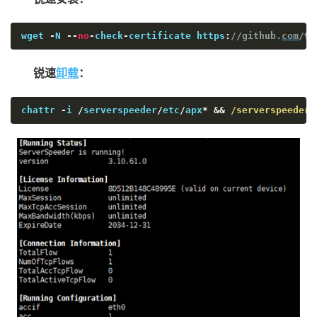
wget 
-
N 
--
no
-
check
-
certificate https
:
//github.
com
/91
锐速
卸载
：
chattr 
-
i 
/
serverspeeder
/
etc
/
apx
*
&&
/serverspeeder/