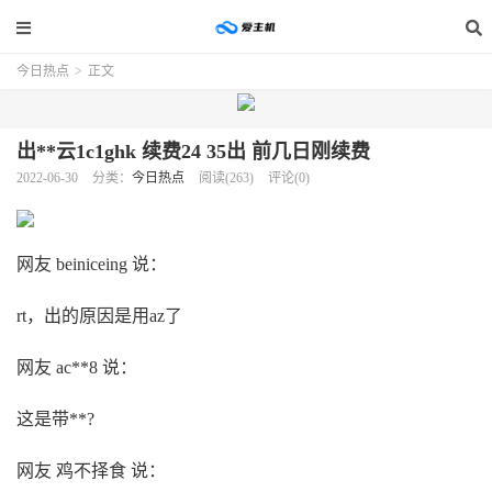
今日热点
>
正文
出**云1c1ghk 续费24 35出 前几日刚续费
2022-06-30
分类：
今日热点
阅读(263)
评论(0)
网友 beiniceing 说：
rt，出的原因是用az了
网友 ac**8 说：
这是带**?
网友 鸡不择食 说：