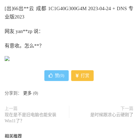
[出]66出**云 成都 1C1G40G300G4M 2023-04-24 + DNS 专
业版2023
网友 yan**zp 说：
有意收。怎么**？
赞(
0
)
打赏
分享到：
更多
(
0
)
上一篇
下一篇
现在是不是旧电脑也能安装
是时候跟凉心云硬刚了
Win11了？
相关推荐