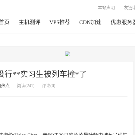
本站声明
友链
首页
主机测评
VPS推荐
CDN加速
优惠服务
投行**实习生被列车撞*了
日热点
阅读(241)
评论(0)