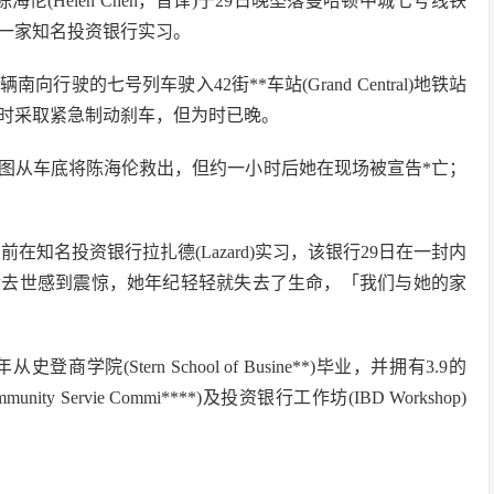
院*科生陈海伦(Helen Chen，音译)于29日晚坠落曼哈顿中城七号线铁
一家知名投资银行实习。
行驶的七号列车驶入42街**车站(Grand Central)地铁站
时采取紧急制动刹车，但为时已晚。
图从车底将陈海伦救出，但约一小时后她在现场被宣告*亡；
生前在知名投资银行拉扎德(Lazard)实习，该银行29日在一封内
幸去世感到震惊，她年纪轻轻就失去了生命，「我们与她的家
商学院(Stern School of Busine**)毕业，并拥有3.9的
Servie Commi****)及投资银行工作坊(IBD Workshop)