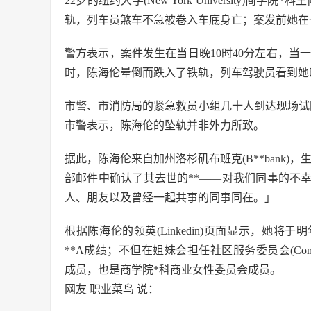
22岁的纽约大学(New York University)商学
轨，列车员煞车不急被卷入车底身亡；案发前她在
警方表示，案件发生在当日晚10时40分左右，当一辆南向
时，陈海伦晕倒而跌入了铁轨，列车驾驶员看到她
市警、市消防局的紧急救员小组几十人到达现场试
市警表示，陈海伦的坠轨并非外力所致。
据此，陈海伦来自加州洛杉矶布班克(B**bank)，
部邮件中确认了其去世的**——对我们同事的不
人、朋友以及曾经一起共事的同事同在。」
根据陈海伦的领英(Linkedin)页面显示，她将于明年从史登
**A成绩；不但在姐妹会担任社区服务委员会(Community 
成员，也是商学院*科商业女性委员会成员。
网友 职业菜鸟 说：