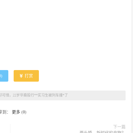
0
)
打赏
好可惜，22岁华裔投行**实习生被列车撞*了
享到：
更多
(
0
)
下一篇
两头婚---新时代的产物？