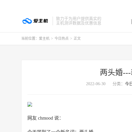
致力于为用户提供真实的
主机测评数据及优惠信息
当前位置：
爱主机
>
今日热点
>
正文
两头婚-
2022-06-30
分类：
今
网友 chmood 说：