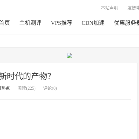
本站声明
友链
首页
主机测评
VPS推荐
CDN加速
优惠服务
--新时代的产物？
日热点
阅读(225)
评论(0)