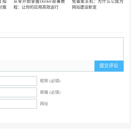
极指
从零开始掌握Docker部署教
免备案主机：为什么它成为
对服
程：让你的应用高效运行
网站建设新宠
提交评论
昵称 (必填)
邮箱 (必填)
网址