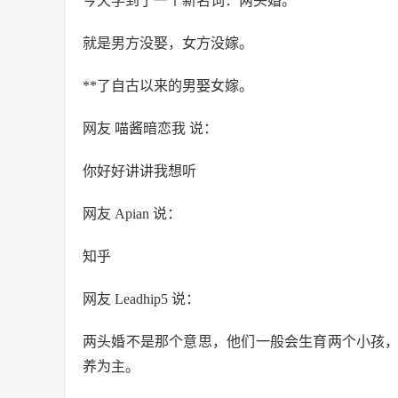
今天学到了一个新名词：两头婚。
就是男方没娶，女方没嫁。
**了自古以来的男娶女嫁。
网友 喵酱暗恋我 说：
你好好讲讲我想听
网友 Apian 说：
知乎
网友 Leadhip5 说：
两头婚不是那个意思，他们一般会生育两个小孩
养为主。