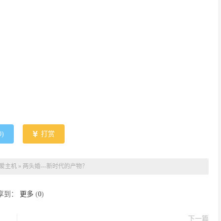
0
)
打赏
爱主机
»
两头婚---新时代的产物？
享到：
更多
(
0
)
下一篇