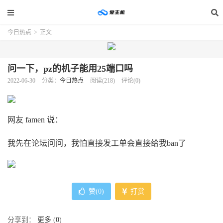
今日热点
>
正文
问一下，pz的机子能用25端口吗
2022-06-30
分类：
今日热点
阅读(218)
评论(0)
网友 famen 说：
我先在论坛问问，我怕直接发工单会直接给我ban了
赞(
0
)
打赏
分享到：
更多
(
0
)