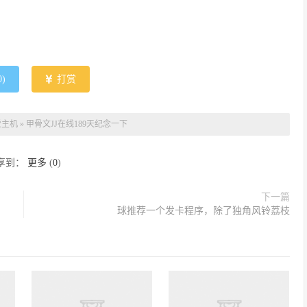
0
)
打赏
爱主机
»
甲骨文JJ在线189天纪念一下
享到：
更多
(
0
)
下一篇
球推荐一个发卡程序，除了独角风铃荔枝