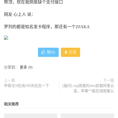
帮顶，现在我倒是缺个支付接口
网友 心上人 说：
罗列的都是知名发卡程序，那还有一个ZFAKA
赞(
0
)
打赏
分享到：
更多
(
0
)
上一篇
下一篇
甲骨文JJ在线189天纪念一下
[疑问] mjj搭建的alist挂载阿里云
盘，苹果**能在线观看么
相关推荐