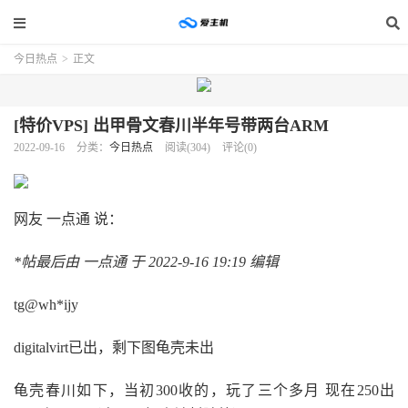
今日热点
>
正文
[特价VPS] 出甲骨文春川半年号带两台ARM
2022-09-16
分类：
今日热点
阅读(304)
评论(0)
网友 一点通 说：
*帖最后由 一点通 于 2022-9-16 19:19 编辑
tg@wh*ijy
digitalvirt已出，剩下图龟壳未出
龟壳春川如下，当初300收的，玩了三个多月 现在250出