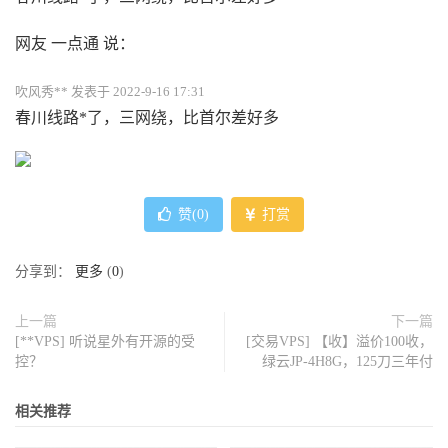
网友 一点通 说：
吹风秀** 发表于 2022-9-16 17:31
春川线路*了，三网绕，比首尔差好多
赞(
0
)
打赏
分享到：
更多
(
0
)
上一篇
下一篇
[**VPS] 听说星外有开源的受
[交易VPS] 【收】溢价100收，
控？
绿云JP-4H8G，125刀三年付
相关推荐