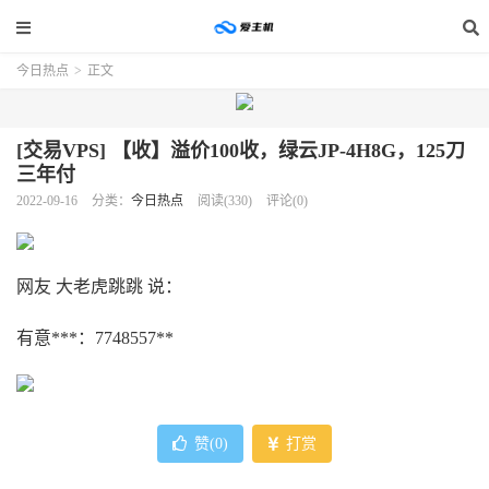
今日热点
>
正文
[交易VPS] 【收】溢价100收，绿云JP-4H8G，125刀
三年付
2022-09-16
分类：
今日热点
阅读(330)
评论(0)
网友 大老虎跳跳 说：
有意***：7748557**
赞(
0
)
打赏