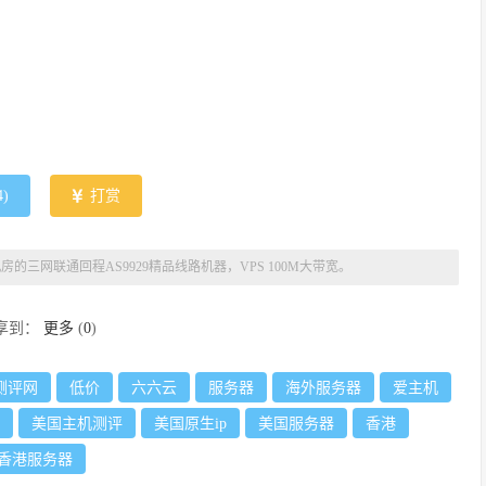
4
)
打赏
ra机房的三网联通回程AS9929精品线路机器，VPS 100M大带宽。
享到：
更多
(
0
)
测评网
低价
六六云
服务器
海外服务器
爱主机
美国主机测评
美国原生ip
美国服务器
香港
香港服务器