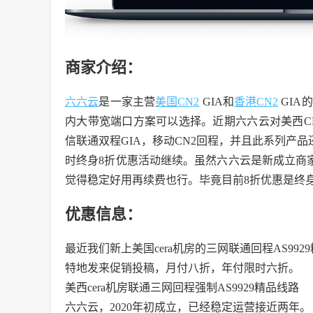
商家介绍：
六六云
是一家主营
美国
CN2
GIA和
香港
CN2
GIA
内大带宽端口方案可以选择。近期六六云对美西CN
信联通双程GIA，移动CN2回程，并且此系列产品还
时终身8折优惠活动继续。虽然六六云是新成立商
觉得稳定好用再续费也行。毕竟目前8折优惠是终
优惠信息：
最近我们新上美国cera机房的三网联通回程AS9929
特地发来促销投稿，月付八折，年付限时六折。
美西cera机房联通三网回程强制AS9929精品线路
六六云，2020年初成立，已经稳定运营接近两年。