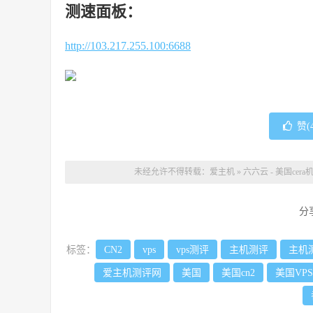
测速面板：
http://103.217.255.100:6688
赞(
未经允许不得转载：
爱主机
»
六六云 - 美国ce
分
标签：
CN2
vps
vps测评
主机测评
主机
爱主机测评网
美国
美国cn2
美国VPS