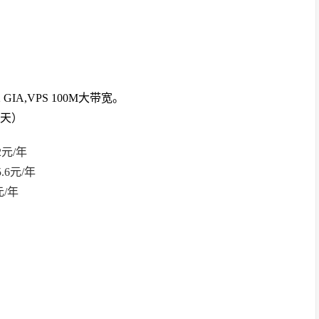
IA,VPS 100M大带宽。
3天）
52元/年
5.6元/年
元/年