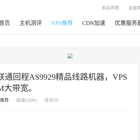
本站声明
友链
首页
主机测评
VPS推荐
CDN加速
优惠服务
网联通回程AS9929精品线路机器，VPS
0M大带宽。
S推荐
阅读(3206)
评论(0)