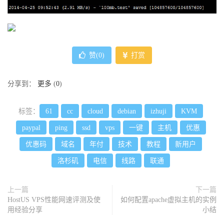
赞(
0
)
打赏
分享到：
更多
(
0
)
标签：
61
cc
cloud
debian
izhuji
KVM
paypal
ping
ssd
vps
一键
主机
优惠
优惠码
域名
年付
技术
教程
新用户
洛杉矶
电信
线路
联通
上一篇
下一篇
HostUS VPS性能网速评测及使
如何配置apache虚拟主机的实例
用经验分享
小结